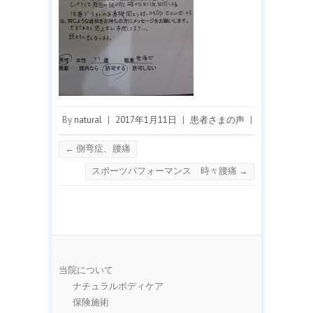
By
natural
|
2017年1月11日
|
患者さまの声
|
←
側弯症、腰痛
スポーツパフォーマンス 時々腰痛
→
当院について
ナチュラルボディケア
保険施術