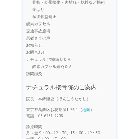
骨折・靱帯損傷・肉離れ・捻挫など施術
楽ばり
産後骨盤矯正
酸素カプセル
交通事故施術
患者さまの声
お知らせ
お問合わせ
ナチュラル 治療編Ｑ＆Ａ
酸素カプセル編Ｑ＆Ａ
訪問鍼灸
ナチュラル接骨院のご案内
院長 本郷隆史（ほんごうたかし）
東京都葛飾区お花茶屋1-26-1（
地図
）
電話 03-6231-2208
診療時間
月～金 9：00～12：30、15：00～19：30