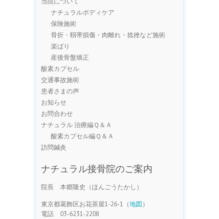
当院について
ナチュラルボディケア
保険施術
骨折・靱帯損傷・肉離れ・捻挫など施術
楽ばり
産後骨盤矯正
酸素カプセル
交通事故施術
患者さまの声
お知らせ
お問合わせ
ナチュラル 治療編Ｑ＆Ａ
酸素カプセル編Ｑ＆Ａ
訪問鍼灸
ナチュラル接骨院のご案内
院長 本郷隆史（ほんごうたかし）
東京都葛飾区お花茶屋1-26-1（
地図
）
電話 03-6231-2208