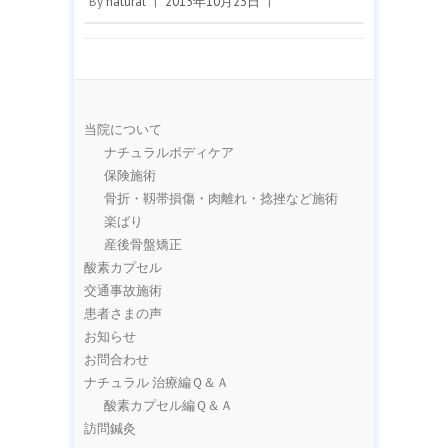
By
natural
|
2015年10月23日
|
当院について
ナチュラルボディケア
保険施術
骨折・靱帯損傷・肉離れ・捻挫など施術
楽ばり
産後骨盤矯正
酸素カプセル
交通事故施術
患者さまの声
お知らせ
お問合わせ
ナチュラル 治療編Ｑ＆Ａ
酸素カプセル編Ｑ＆Ａ
訪問鍼灸