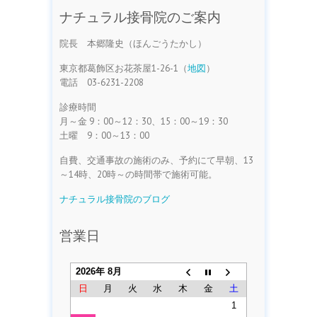
ナチュラル接骨院のご案内
院長 本郷隆史（ほんごうたかし）
東京都葛飾区お花茶屋1-26-1（
地図
）
電話 03-6231-2208
診療時間
月～金 9：00～12：30、15：00～19：30
土曜 9：00～13：00
自費、交通事故の施術のみ、予約にて早朝、13
～14時、20時～の時間帯で施術可能。
ナチュラル接骨院のブログ
営業日
2026年 8月
日
月
火
水
木
金
土
1