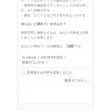
う！』と言われシップや痛み止めでガマン
・接骨院や鍼灸院でマッサージしその日は良い
が、また頭痛が出る
・最近、ひどくなると吐き気やめまいがする
治らないと諦めていませんか？
原因究明し施術をすれば、あなたの身体は自然
に良くなり改善します。
あなたの求めている治療院は
”当院”
です
By
natural
|
2015年9月18日
|
院長のつぶやき
|
←
患者様さまの声を追加しました
酸素カプセル
→