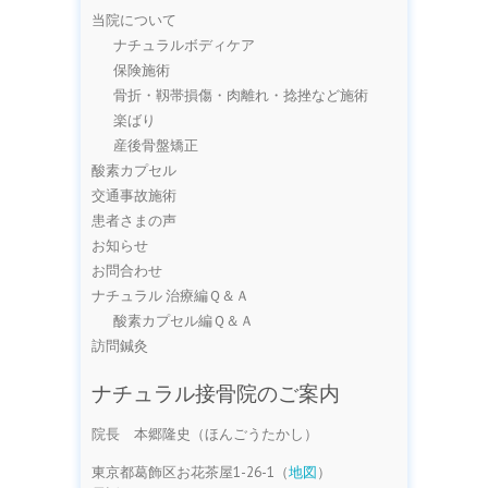
当院について
ナチュラルボディケア
保険施術
骨折・靱帯損傷・肉離れ・捻挫など施術
楽ばり
産後骨盤矯正
酸素カプセル
交通事故施術
患者さまの声
お知らせ
お問合わせ
ナチュラル 治療編Ｑ＆Ａ
酸素カプセル編Ｑ＆Ａ
訪問鍼灸
ナチュラル接骨院のご案内
院長 本郷隆史（ほんごうたかし）
東京都葛飾区お花茶屋1-26-1（
地図
）