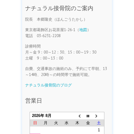
ナチュラル接骨院のご案内
院長 本郷隆史（ほんごうたかし）
東京都葛飾区お花茶屋1-26-1（
地図
）
電話 03-6231-2208
診療時間
月～金 9：00～12：30、15：00～19：30
土曜 9：00～13：00
自費、交通事故の施術のみ、予約にて早朝、13
～14時、20時～の時間帯で施術可能。
ナチュラル接骨院のブログ
営業日
2026年 8月
日
月
火
水
木
金
土
1